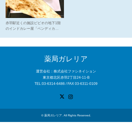
赤羽駅近くの施設ビビオの地下1階
のインドカレー屋「ベンディカ…
薬局ガレリア
運営会社：株式会社ファシネイション
東京都北区赤羽2丁目24-11-B
TEL:03-6314-6486 / FAX 03-6311-0109
X
Instagram
©
薬局ガレリア
. All Rights Reserved.