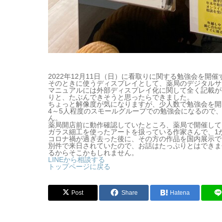
2022年12月11日（日）に看取りに関する勉強会を開
そのときに使うディスプレイとして、薬局のデジタルサ
マニュアルには外部ディスプレイ化に関して全く記載が
りと、たぶんできそうと思ったらできました。
ちょっと解像度が気になりますが、少人数で勉強会を開
4～5人程度のスモールグループでの勉強会になるので
ん。
薬局開店前に動作確認していたところ、薬局で開催して
ガラス細工を使ったアートを扱っている作家さんで、1
コロナ禍が過ぎ去った後に、その方の作品を国内展示で
別件で来日されていたので、お話はたっぷりとはできま
るからそこかもしれません。
LINEから相談する
トップページに戻る
Post
Share
Hatena