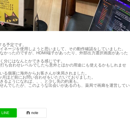
催する予定です。
イネージを使用しようと思いまして、その動作確認をしていました。
なかったのですが、HDMI端子があったり、外部出力選択画面があった
く分にはなんとかできる感じです。
、打ち合わせレベルでしたら意外とほかの用途にも使えるかもしれませ
いる個展に海外からお客さんが来局されました。
か月ほど前にお問い合わせをいただいておりました。
きるようになれば、、、と少し先の約束も。
せんでしたが、このような出会いがあるのも、薬局で画廊を運営してい
LINE
note