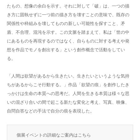
たもの、想像の余白を示す。それに対して「破」は、一つの描
き方に固執せずに一つ前の描き方を壊すことの意味で、既存の
関係性や枠組みを壊してものの新しい可能性を探すこと、矛
盾、不合理、混沌を示す。この文脈を踏まえて、私は「世の中
にあるものを再現するのではなく、自らものに対する考えや発
想を作品でモノを創出する」という創作概念で活動をしてい
る。
「人間は欲望があるから生きたい。生きたいというような気持
ちがあるからこそ行動する。」作品「欲望の痕」を創作したき
っかけは生命の本質への思考だ。人間を生きる本質は様々な思
いの混ざり合いの間で起こる新たな変化と考え、写真、映像、
自問自答などの手法で自分の痕を表現した。
個展イベントの詳細なご案内はこちら