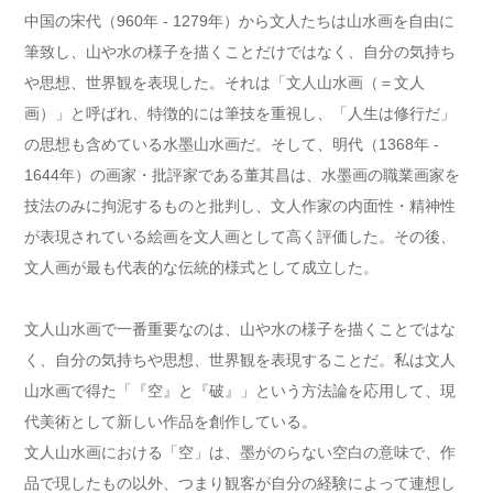
中国の宋代（960年 - 1279年）から文人たちは山水画を自由に
筆致し、山や水の様子を描くことだけではなく、自分の気持ち
や思想、世界観を表現した。それは「文人山水画（＝文人
画）」と呼ばれ、特徴的には筆技を重視し、「人生は修行だ」
の思想も含めている水墨山水画だ。そして、明代（1368年 -
1644年）の画家・批評家である董其昌は、水墨画の職業画家を
技法のみに拘泥するものと批判し、文人作家の内面性・精神性
が表現されている絵画を文人画として高く評価した。その後、
文人画が最も代表的な伝統的様式として成立した。
文人山水画で一番重要なのは、山や水の様子を描くことではな
く、自分の気持ちや思想、世界観を表現することだ。私は文人
山水画で得た「『空』と『破』」という方法論を応用して、現
代美術として新しい作品を創作している。
文人山水画における「空」は、墨がのらない空白の意味で、作
品で現したもの以外、つまり観客が自分の経験によって連想し