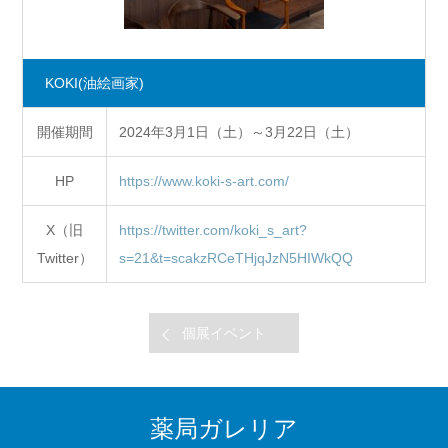
KOKI
(油絵画家)
開催期間
2024年3月1日（土）～3月22日（土）
HP
https://www.koki-s-art.com/
X（旧
https://twitter.com/koki_s_art?
Twitter）
s=21&t=scakzRCeTHjqJzN5HIWkQQ
個展イベント
薬局ガレリア