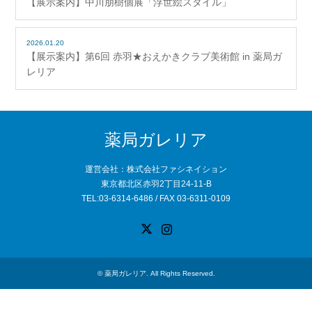
【展示案内】中川朋樹個展「浮世絵スタイル」
2026.01.20
【展示案内】第6回 赤羽★おえかきクラブ美術館 in 薬局ガ
レリア
薬局ガレリア
運営会社：株式会社ファシネイション
東京都北区赤羽2丁目24-11-B
TEL:03-6314-6486 / FAX 03-6311-0109
X
Instagram
©
薬局ガレリア
. All Rights Reserved.